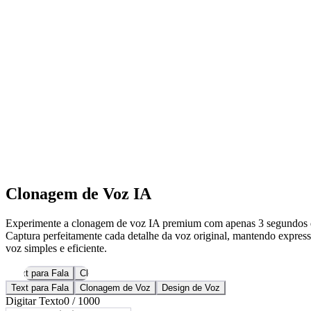
Clonagem de Voz IA
Experimente a clonagem de voz IA premium com apenas 3 segundos 
Captura perfeitamente cada detalhe da voz original, mantendo express
voz simples e eficiente.
Text para Fala
Clonagem de Voz
Design de Voz
Text para Fala
Clonagem de Voz
Design de Voz
Digitar Texto
0
/
1000
Selecionar Pacote de Voz
Selecionar um pacote de voz
Gerar Fala
Vitrine de Vozes